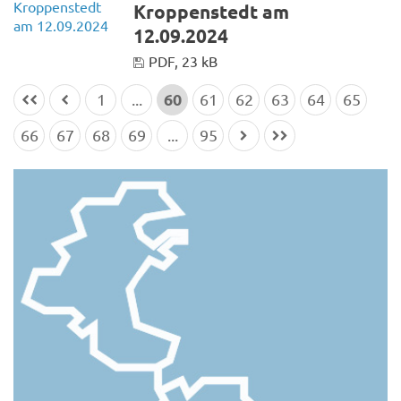
Kroppenstedt am
12.09.2024
PDF, 23 kB
60
1
...
61
62
63
64
65
66
67
68
69
...
95