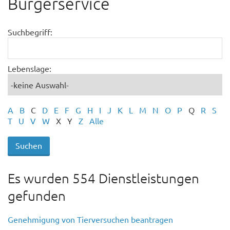
Bürgerservice
Suchbegriff:
Lebenslage:
A
B
C
D
E
F
G
H
I
J
K
L
M
N
O
P
Q
R
S
T
U
V
W
X
Y
Z
Alle
Es wurden 554 Dienstleistungen
gefunden
Genehmigung von Tierversuchen beantragen