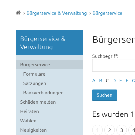
Bürgerservice & Verwaltung
Bürgerservice
Bürgerser
Bürgerservice &
Verwaltung
Suchbegriff:
Bürgerservice
Formulare
A
B
C
D
E
F
Satzungen
Bankverbindungen
Schäden melden
Heiraten
Es wurden 1
Wahlen
1
2
3
Neuigkeiten