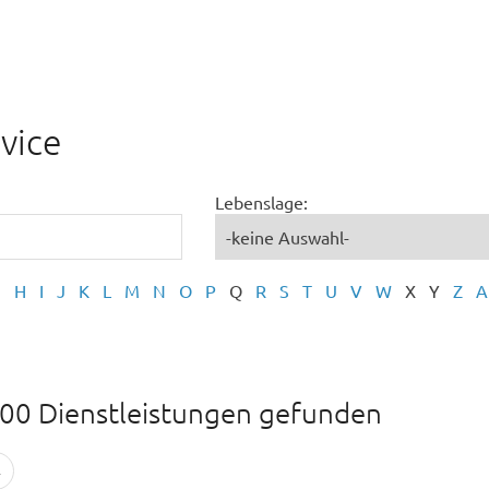
vice
Lebenslage:
G
H
I
J
K
L
M
N
O
P
Q
R
S
T
U
V
W
X
Y
Z
A
00 Dienstleistungen gefunden
4