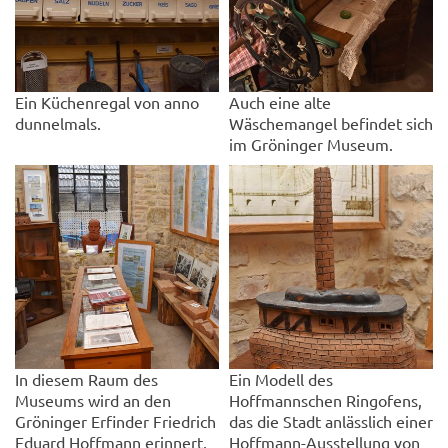
Ein Küchenregal von anno
Auch eine alte
dunnelmals.
Wäschemangel befindet sich
im Gröninger Museum.
In diesem Raum des
Ein Modell des
Museums wird an den
Hoffmannschen Ringofens,
Gröninger Erfinder Friedrich
das die Stadt anlässlich einer
Eduard Hoffmann erinnert,
Hoffmann-Ausstellung von