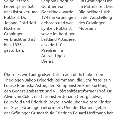
Seine letzten
Leopold Friedrich
Ein Gröninger Hof
Lebensjahre hat
Günther von
im Mittelalter. Das
der Historiker und
Goeckingk wurde
Bild befindet sich
Publizist Dr.
1748 in Gröningen
in der Ausstellung
Johann Gottfried
geboren und war
des Gröninger
Hoche in
Lyriker, Publizist
Museums.
Gröningen
sowie im heutigen
verbracht und ist
Lettland Attachée,
hier 1836
also dort für
gestorben.
Preußen im
Auswärtigen
Dienst.
Überdies wird auf großen Tafeln ausführlich über den
Theologen Jakob Friedrich Reimmann, die Schriftstellerin
Louise Franciska Aston, den Komponisten Emil Söchting,
den Generalstabsarzt und Militärsanitätsreformer Prof. Dr.
Alvin von Coler, die Chronisten Johann Georg Ludwig
Leuckfeld und Friedrich Beyte, sowie über weitere Kinder
der Stadt Gröningen informiert. Und der Namensgeber
der Gröninger Grundschule Friedrich Eduard Hoffmann hat