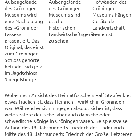
Außengelände
Außengelände
Hofwänden des
des Gröninger
des Gröninger
Gröninger
Museums wird
Museums sind
Museums hängen
eine Nachbildung
etliche
Geräte der
des »Gröninger
historischen
Landwirtschaft
Fasses«
Landwirtschaftsgeräte
von einst.
präsentiert. Das
zu sehen.
Original, das einst
zum Gröninger
Schloss gehörte,
befindet sich jetzt
im Jagdschloss
Spiegelsberge.
Wobei nach Ansicht des Heimatforschers Ralf Staufenbiel
etwas fraglich ist, dass Heinrich I. wirklich in Gröningen
war. Während er sich hingegen absolut sicher ist, dass
viele spätere deutsche, aber auch dänische oder
schwedische Könige in Gröningen waren. Beispielsweise
Anfang des 18. Jahrhunderts Friedrich der I. oder auch
Mitte des 18. Jahrhunderts Friedrich der Große. Letzterer